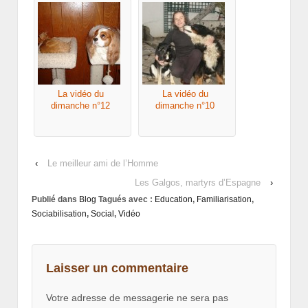
La vidéo du
La vidéo du
dimanche n°12
dimanche n°10
‹
Le meilleur ami de l’Homme
Les Galgos, martyrs d’Espagne
›
Publié dans
Blog
Tagués avec :
Education
,
Familiarisation
,
Sociabilisation
,
Social
,
Vidéo
Laisser un commentaire
Votre adresse de messagerie ne sera pas