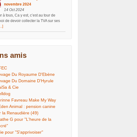
novembre 2024
14 Oct 2024
 à tous, Ca y est, c’est au tour de
koi de devoir collecter la TVA sur ses
...]
ens amis
FEC
evage Du Royaume D'Ebène
evage Du Domaine D'Hyrule
iSa & Cie
lldog
rinne Favreau Make My Way
Eden Animal : pension canine
r la Renaudière (49)
athe G pour "L'heure de la
cré"
lie pour "S'apprivoiser"