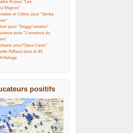
athe R pour "Les
oc'Mignon"
ristine et Céline pour "Simba
nin"
évin pour "Doggy'volution"
urence pour "L'essence du
ien"
phaine pour"Opus Canis"
telle Riffaud dans le 85
A Refuge
cateurs positifs