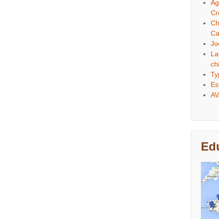
Ag
Cr
Ch
Ca
Jo
La
ch
Ty
Es
AV
Edu