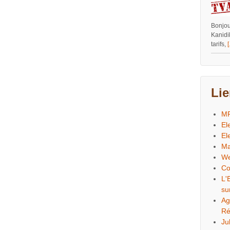
Bonjour
Kanidi
tarifs,
[
Li
M
El
El
Ma
We
Co
L'
su
Ag
Ré
Ju