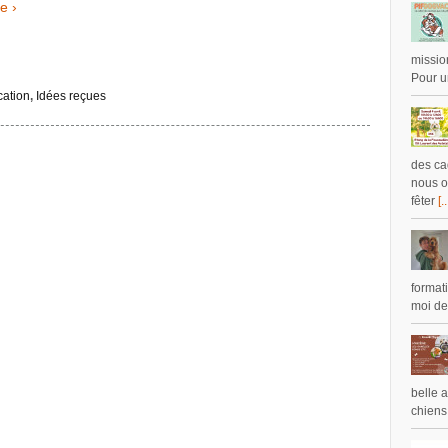
te ›
missio
Pour u
ation
,
Idées reçues
des ca
nous o
fêter
[..
format
moi de
belle 
chiens