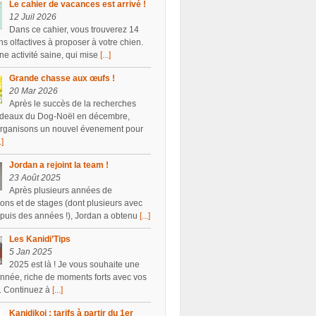
Le cahier de vacances est arrivé !
12 Juil 2026
Dans ce cahier, vous trouverez 14
ns olfactives à proposer à votre chien.
ne activité saine, qui mise
[...]
Grande chasse aux œufs !
20 Mar 2026
Après le succès de la recherches
deaux du Dog-Noël en décembre,
rganisons un nouvel évenement pour
.]
Jordan a rejoint la team !
23 Août 2025
Après plusieurs années de
ions et de stages (dont plusieurs avec
puis des années !), Jordan a obtenu
[...]
Les Kanidi’Tips
5 Jan 2025
2025 est là ! Je vous souhaite une
année, riche de moments forts avec vos
. Continuez à
[...]
Kanidikoi : tarifs à partir du 1er