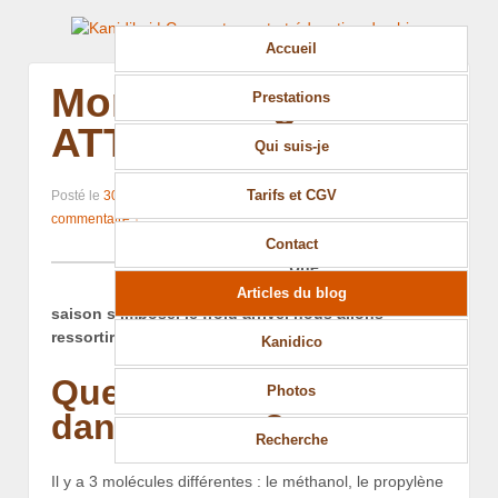
Accueil
Mortel anti-gel :
Prestations
ATTENTION
Qui suis-je
Tarifs et CGV
Posté le
30 novembre 2012
par
Kanidikoi
—
Aucun
commentaire ↓
Contact
Une
recommandation de
Articles du blog
saison s’impose, le froid arrive, nous allons
ressortir les produits antigel.
Kanidico
Quelle molécule est
Photos
dangereuse ?
Recherche
Il y a 3 molécules différentes : le méthanol, le propylène