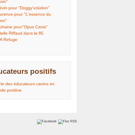
nin"
évin pour "Doggy'volution"
urence pour "L'essence du
ien"
phaine pour"Opus Canis"
telle Riffaud dans le 85
A Refuge
cateurs positifs