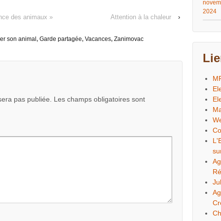
canins
tance des animaux »
Attention à la chaleur
›
der son animal
,
Garde partagée
,
Vacances
,
Zanimovac
Li
M
El
era pas publiée.
Les champs obligatoires sont
El
Ma
We
Co
L'
su
Ag
Ré
Ju
Ag
Cr
Ch