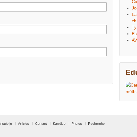
Ca
Jo
La
ch
Ty
Es
AV
Edu
i suis-je
Articles
Contact
Kanidico
Photos
Recherche