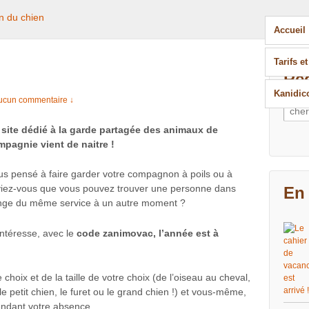
Accueil
Tarifs e
Re
Kanidic
ucun commentaire ↓
Rech
 site dédié à la garde partagée des animaux de
pagnie vient de naitre !
us pensé à faire garder votre compagnon à poils ou à
iez-vous que vous pouvez trouver une personne dans
En 
hange du même service à un autre moment ?
intéresse, avec le
code zanimovac, l’année est à
choix et de la taille de votre choix (de l’oiseau au cheval,
 le petit chien, le furet ou le grand chien !) et vous-même,
endant votre absence.