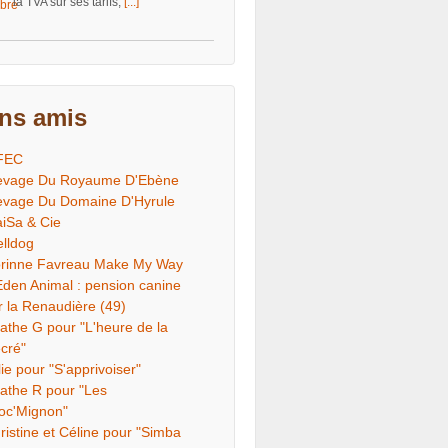
la TVA sur ses tarifs,
[...]
ens amis
FEC
evage Du Royaume D'Ebène
evage Du Domaine D'Hyrule
iSa & Cie
lldog
rinne Favreau Make My Way
Eden Animal : pension canine
r la Renaudière (49)
athe G pour "L'heure de la
cré"
lie pour "S'apprivoiser"
athe R pour "Les
oc'Mignon"
ristine et Céline pour "Simba