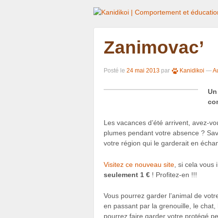
Zanimovac’
Posté le
24 mai 2013
par
Kanidikoi
—
A
Un
com
Les vacances d’été arrivent, avez-vo
plumes pendant votre absence ? Sav
votre région qui le garderait en éc
Visitez ce nouveau site
, si cela vous 
seulement 1 €
! Profitez-en !!!
Vous pourrez garder l’animal de votre 
en passant par la grenouille, le chat,
pourrez faire garder votre protégé p