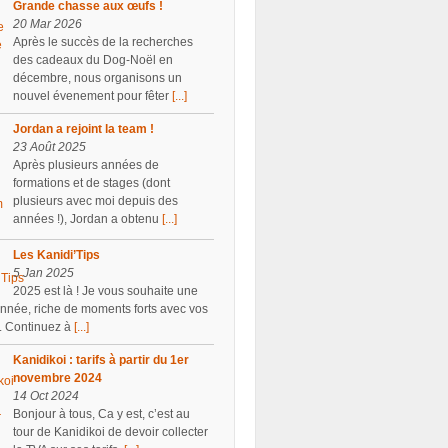
Grande chasse aux œufs !
20 Mar 2026
Après le succès de la recherches
des cadeaux du Dog-Noël en
décembre, nous organisons un
nouvel évenement pour fêter
[...]
Jordan a rejoint la team !
23 Août 2025
Après plusieurs années de
formations et de stages (dont
plusieurs avec moi depuis des
années !), Jordan a obtenu
[...]
Les Kanidi’Tips
5 Jan 2025
2025 est là ! Je vous souhaite une
année, riche de moments forts avec vos
. Continuez à
[...]
Kanidikoi : tarifs à partir du 1er
novembre 2024
14 Oct 2024
Bonjour à tous, Ca y est, c’est au
tour de Kanidikoi de devoir collecter