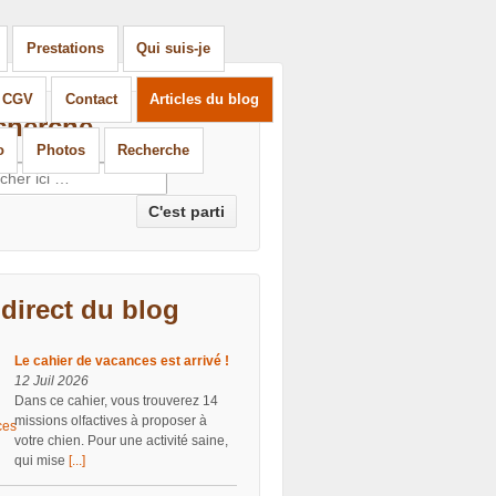
Prestations
Qui suis-je
t CGV
Contact
Articles du blog
cherche
o
Photos
Recherche
erche pour:
direct du blog
Le cahier de vacances est arrivé !
12 Juil 2026
Dans ce cahier, vous trouverez 14
missions olfactives à proposer à
votre chien. Pour une activité saine,
qui mise
[...]