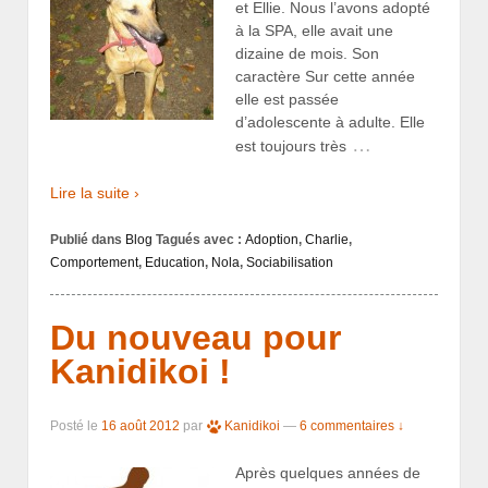
et Ellie. Nous l’avons adopté
à la SPA, elle avait une
dizaine de mois. Son
caractère Sur cette année
elle est passée
d’adolescente à adulte. Elle
…
est toujours très
Lire la suite ›
Publié dans
Blog
Tagués avec :
Adoption
,
Charlie
,
Comportement
,
Education
,
Nola
,
Sociabilisation
Du nouveau pour
Kanidikoi !
Posté le
16 août 2012
par
Kanidikoi
—
6 commentaires ↓
Après quelques années de