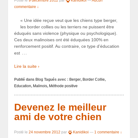
Posté le
9 décembre 2012
par
Kanidikoi
—
Aucun
commentaire ↓
« Une idée reçue veut que les chiens type berger,
les border collies ou les terriers ne puissent être
éduqués sans violence (physique ou psychologique).
Ces deux malinoises ont été éduquées 100% en
renforcement positif. Au contraire, ce type d’éducation
…
est
Lire la suite ›
Publié dans
Blog
Tagués avec :
Berger
,
Border Collie
,
Education
,
Malinois
,
Méthode positive
Devenez le meilleur
ami de votre chien
Posté le
24 novembre 2012
par
Kanidikoi
—
1 commentaire ↓