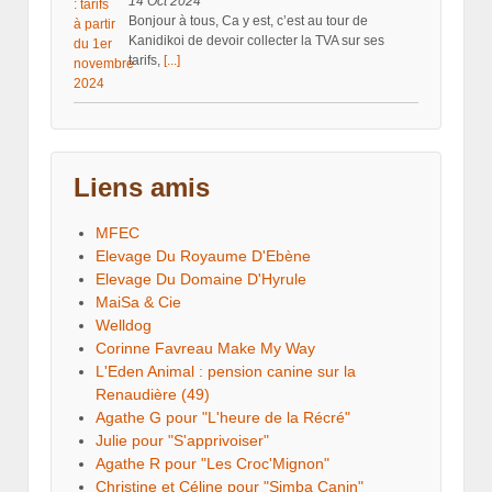
14 Oct 2024
Bonjour à tous, Ca y est, c’est au tour de
Kanidikoi de devoir collecter la TVA sur ses
tarifs,
[...]
Liens amis
MFEC
Elevage Du Royaume D'Ebène
Elevage Du Domaine D'Hyrule
MaiSa & Cie
Welldog
Corinne Favreau Make My Way
L'Eden Animal : pension canine sur la
Renaudière (49)
Agathe G pour "L'heure de la Récré"
Julie pour "S'apprivoiser"
Agathe R pour "Les Croc'Mignon"
Christine et Céline pour "Simba Canin"