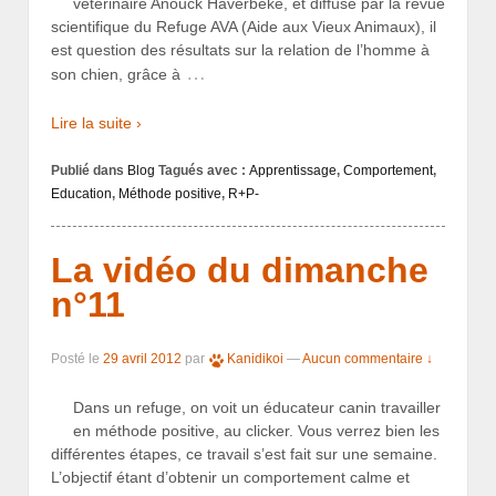
vétérinaire Anouck Haverbeke, et diffusé par la revue
scientifique du Refuge AVA (Aide aux Vieux Animaux), il
est question des résultats sur la relation de l’homme à
…
son chien, grâce à
Lire la suite ›
Publié dans
Blog
Tagués avec :
Apprentissage
,
Comportement
,
Education
,
Méthode positive
,
R+P-
La vidéo du dimanche
n°11
Posté le
29 avril 2012
par
Kanidikoi
—
Aucun commentaire ↓
Dans un refuge, on voit un éducateur canin travailler
en méthode positive, au clicker. Vous verrez bien les
différentes étapes, ce travail s’est fait sur une semaine.
L’objectif étant d’obtenir un comportement calme et