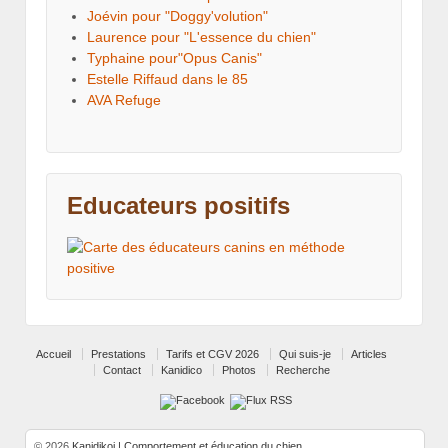
Joévin pour "Doggy'volution"
Laurence pour "L'essence du chien"
Typhaine pour"Opus Canis"
Estelle Riffaud dans le 85
AVA Refuge
Educateurs positifs
Accueil
Prestations
Tarifs et CGV 2026
Qui suis-je
Articles
Contact
Kanidico
Photos
Recherche
© 2026
Kanidikoi | Comportement et éducation du chien