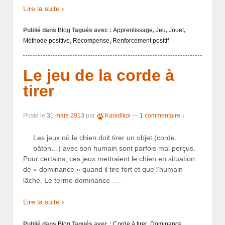
Lire la suite ›
Publié dans
Blog
Tagués avec :
Apprentissage
,
Jeu
,
Jouet
,
Méthode positive
,
Récompense
,
Renforcement positif
Le jeu de la corde à
tirer
Posté le
31 mars 2013
par
Kanidikoi
—
1 commentaire ↓
Les jeux où le chien doit tirer un objet (corde,
bâton…) avec son humain sont parfois mal perçus.
Pour certains, ces jeux mettraient le chien en situation
de « dominance » quand il tire fort et que l’humain
…
lâche. Le terme dominance
Lire la suite ›
Publié dans
Blog
Tagués avec :
Corde à tirer
,
Dominance
,